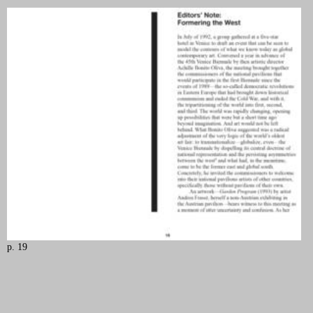
p. 19